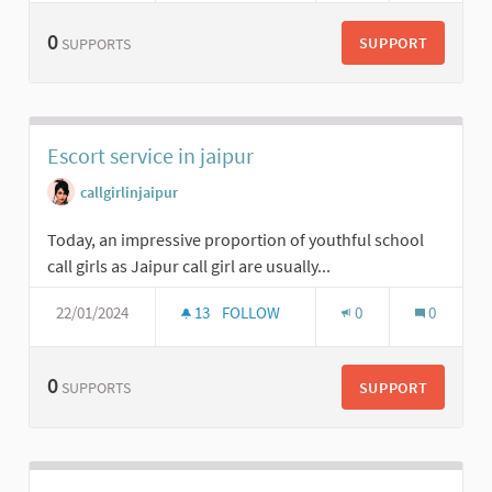
0
SUPPORT
SUPPORTS
Escort service in jaipur
callgirlinjaipur
Today, an impressive proportion of youthful school
call girls as Jaipur call girl are usually...
22/01/2024
13
FOLLOW
0
0
0
SUPPORT
SUPPORTS