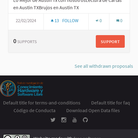
Lo Mejor de Austin Tx con nosotrosLectura de Cartas
en Austin TXBrujos en Austin TX
22/02/2024
13
FOLLOW
0
0
0
SUPPORT
SUPPORTS
See all withdrawn proposals
Default title for terms-and-conditions
Default title for faq
Código de Conducta
Download Open Data files