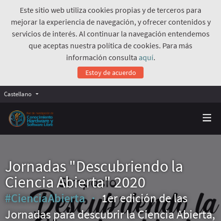
Este sitio web utiliza cookies propias y de terceros para
mejorar la experiencia de navegación, y ofrecer contenidos y
servicios de interés. Al continuar la navegación entendemos
que aceptas nuestra política de cookies. Para más
información consulta
aquí
.
Estoy de acuerdo
Castellano
Jornadas "Descubriendo la
Ciencia Abierta" 2020
#CienciaAbierta
1er edición de las
Jornadas para descubrir la Ciencia Abierta,