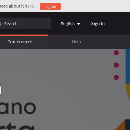
 more about it
here
.
I agree
Sign In
English
Conferences
Help
a