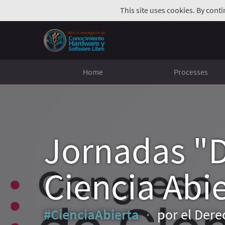
This site uses cookies. By cont
Home
Processes
Jornadas "D
Ciencia Abi
#CienciaAbierta
por el Derec