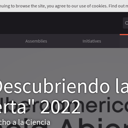
inuing to browse the site, you agree to our use of cookies. Find out
Assemblies
Initiatives
escubriendo l
erta" 2022
ho a la Ciencia