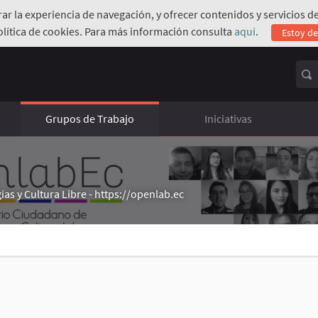
orar la experiencia de navegación, y ofrecer contenidos y servicios
olítica de cookies. Para más información consulta
aquí
.
Estoy d
Grupos de Trabajo
Iniciativas
s y Cultura Libre - https://openlab.ec