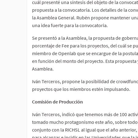
cuál presenté una síntesis del objeto de la convoca
propuesta a la convocatoria. Los detalles de la co
la Asamblea General. Rubén propone mantener una
una idea fuerte para la convocatoria.
Se presentó a la Asamblea, la propuesta de gobern
porcentaje de Fee para los proyectos, del cuál se p
miembro de Openlab que se encargue de la postulac
en función del monto del proyecto. Esta propuesta y
Asamblea.
Iván Terceros, propone la posibilidad de crowdfun
proyectos que los miembros estén impulsando.
Comisión de Producción
Iván Terceros, indicó que tenemos más de 100 activ
tomado mucho protagonismo este año, sobre todo en
conjunto con la RICHSL al igual que el año anterior
para alcanzar e incidir en las Universidades que la 