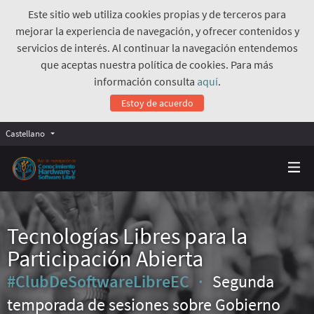
Este sitio web utiliza cookies propias y de terceros para
mejorar la experiencia de navegación, y ofrecer contenidos y
servicios de interés. Al continuar la navegación entendemos
que aceptas nuestra política de cookies. Para más
información consulta
aquí
.
Estoy de acuerdo
Castellano
Tecnologías Libres para la
Participación Abierta
#ClubDeSoftwareLibreEC
Segunda
temporada de sesiones sobre Gobierno