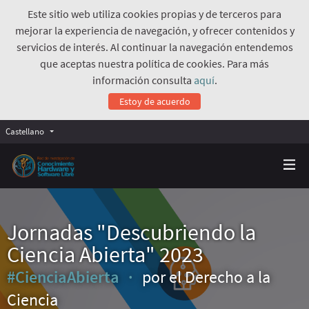
Este sitio web utiliza cookies propias y de terceros para
mejorar la experiencia de navegación, y ofrecer contenidos y
servicios de interés. Al continuar la navegación entendemos
que aceptas nuestra política de cookies. Para más
información consulta
aquí
.
Estoy de acuerdo
Castellano
Jornadas "Descubriendo la
Ciencia Abierta" 2023
#CienciaAbierta
por el Derecho a la
Ciencia