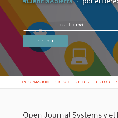
#CienciaAbierta
por el Derec
06 jul - 19 oct
CICLO 3
INFORMACIÓN
CICLO 1
CICLO 2
CICLO 3
Open Journal Systems y el