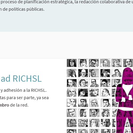
n proceso de planificación estratégica, la redacción colaborativa d
 de políticas públicas.
dad RICHSL
y adhesión a la RICHSL.
as para ser parte, ya sea
mbro
de la red.