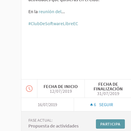
En la
reunión del
...
#ClubDeSoftwareLibreEC
FECHA DE
FECHA DE INICIO
FINALIZACIÓN
12/07/2019
31/07/2019
16/07/2019
6
SEGUIR
FASE ACTUAL:
PARTICIPA
Propuesta de actividades